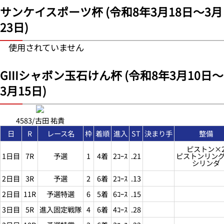
サンケイスポーツ杯 (令和8年3月18日〜3月
23日)
使用されていません
GIIIシャボン玉石けん杯 (令和8年3月10日〜
3月15日)
4583/
古田 祐貴
日
R
レース名
枠
着順
進入
ST
決まり手
整備
ピストン×
1日目
7R
予選
1
4着
2ｺｰｽ
.21
ピストンリング
シリンダ
2日目
3R
予選
2
6着
2ｺｰｽ
.13
2日目
11R
予選特選
6
5着
6ｺｰｽ
.15
3日目
5R
進入固定戦隊
4
6着
4ｺｰｽ
.28