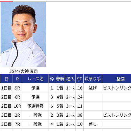
3574/
大神 康司
日
R
レース名
枠
着順
進入
ST
決まり手
整備
1日目
9R
予選
1
1着
1ｺｰｽ
.16
逃げ
ピストンリング
2日目
6R
予選
3
4着
2ｺｰｽ
.24
2日目
10R
予選特賞
6
5着
3ｺｰｽ
.11
3日目
2R
一般戦
2
3着
2ｺｰｽ
.08
ピストンリング
3日目
7R
一般戦
4
1着
2ｺｰｽ
.16
差し