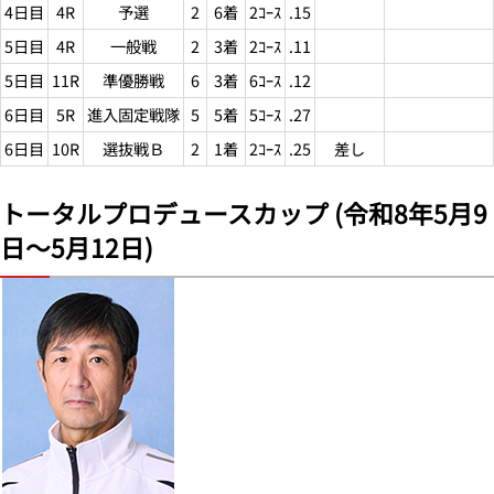
4日目
4R
予選
2
6着
2ｺｰｽ
.15
5日目
4R
一般戦
2
3着
2ｺｰｽ
.11
5日目
11R
準優勝戦
6
3着
6ｺｰｽ
.12
6日目
5R
進入固定戦隊
5
5着
5ｺｰｽ
.27
6日目
10R
選抜戦Ｂ
2
1着
2ｺｰｽ
.25
差し
トータルプロデュースカップ (令和8年5月9
日〜5月12日)