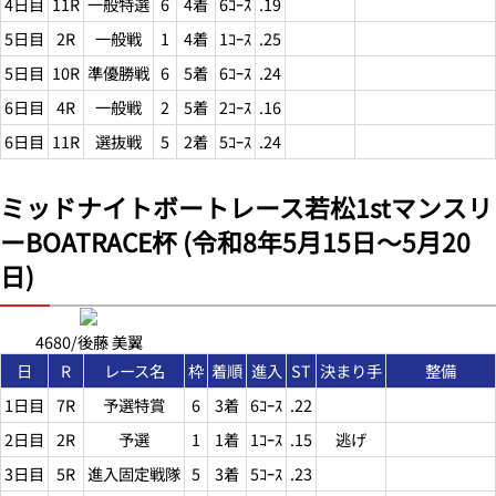
4日目
11R
一般特選
6
4着
6ｺｰｽ
.19
5日目
2R
一般戦
1
4着
1ｺｰｽ
.25
5日目
10R
準優勝戦
6
5着
6ｺｰｽ
.24
6日目
4R
一般戦
2
5着
2ｺｰｽ
.16
6日目
11R
選抜戦
5
2着
5ｺｰｽ
.24
ミッドナイトボートレース若松1stマンスリ
ーBOATRACE杯 (令和8年5月15日〜5月20
日)
4680/
後藤 美翼
日
R
レース名
枠
着順
進入
ST
決まり手
整備
1日目
7R
予選特賞
6
3着
6ｺｰｽ
.22
2日目
2R
予選
1
1着
1ｺｰｽ
.15
逃げ
3日目
5R
進入固定戦隊
5
3着
5ｺｰｽ
.23