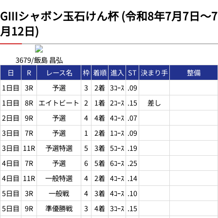
GIIIシャボン玉石けん杯 (令和8年7月7日〜7
月12日)
3679/
飯島 昌弘
日
R
レース名
枠
着順
進入
ST
決まり手
整備
1日目
3R
予選
3
2着
3ｺｰｽ
.09
1日目
8R
エイトビート
2
1着
2ｺｰｽ
.15
差し
2日目
9R
予選
4
4着
4ｺｰｽ
.07
3日目
7R
予選
1
2着
1ｺｰｽ
.09
3日目
11R
予選特選
5
3着
5ｺｰｽ
.19
4日目
7R
予選
6
5着
6ｺｰｽ
.25
4日目
11R
一般特選
4
2着
4ｺｰｽ
.14
5日目
3R
一般戦
4
3着
4ｺｰｽ
.10
5日目
9R
準優勝戦
3
4着
3ｺｰｽ
.15