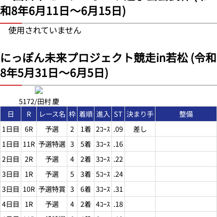
和8年6月11日〜6月15日)
使用されていません
にっぽん未来プロジェクト競走in若松 (令和
8年5月31日〜6月5日)
5172/
田村 慶
日
R
レース名
枠
着順
進入
ST
決まり手
整備
1日目
6R
予選
2
1着
2ｺｰｽ
.09
差し
1日目
11R
予選特選
3
5着
3ｺｰｽ
.16
2日目
2R
予選
4
2着
3ｺｰｽ
.22
3日目
1R
予選
5
3着
5ｺｰｽ
.24
3日目
10R
予選特賞
3
6着
3ｺｰｽ
.31
4日目
1R
予選
4
2着
4ｺｰｽ
.18