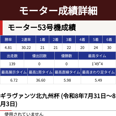
モーター成績詳細
モーター53号機成績
勝率
2連率
1着
2着
3着
4着
5着
6着
4.81
30.22
21
21
22
20
24
30
出走数
優出回数
優勝数
最高タイム
139
0
0
1'49"4
最高展示タイム
最高1周タイム
最高直線タイム
最高まわり足タイム
6.72
36.60
5.98
5.49
ギラヴァンツ北九州杯 (令和8年7月31日〜8
月3日)
使用されていません