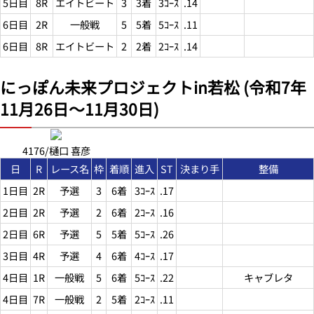
5日目
8R
エイトビート
3
3着
3ｺｰｽ
.14
6日目
2R
一般戦
5
5着
5ｺｰｽ
.11
6日目
8R
エイトビート
2
2着
2ｺｰｽ
.14
にっぽん未来プロジェクトin若松 (令和7年
11月26日〜11月30日)
4176/
樋口 喜彦
日
R
レース名
枠
着順
進入
ST
決まり手
整備
1日目
2R
予選
3
6着
3ｺｰｽ
.17
2日目
2R
予選
2
6着
2ｺｰｽ
.16
2日目
6R
予選
5
5着
5ｺｰｽ
.26
3日目
4R
予選
4
6着
4ｺｰｽ
.17
4日目
1R
一般戦
5
6着
5ｺｰｽ
.22
キャブレタ
4日目
7R
一般戦
2
5着
2ｺｰｽ
.11