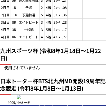
1日目
5R
進入固定戦隊
3
5着
3ｺｰｽ
.27
2日目
1R
予選
2
4着
2ｺｰｽ
.08
2日目
11R
予選特選
5
4着
5ｺｰｽ
.36
3日目
8R
エイトビート
3
4着
3ｺｰｽ
.28
4日目
3R
一般戦
3
5着
4ｺｰｽ
.17
4日目
8R
エイトビート
4
5着
4ｺｰｽ
.27
九州スポーツ杯 (令和8年1月18日〜1月22
日)
使用されていません
日本トーター杯BTS北九州MD開設19周年記
念競走 (令和8年1月8日〜1月13日)
4009/
小林 一樹