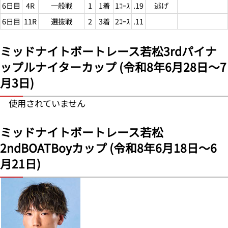
6日目
4R
一般戦
1
1着
1ｺｰｽ
.19
逃げ
6日目
11R
選抜戦
2
3着
2ｺｰｽ
.11
ミッドナイトボートレース若松3rdパイナ
ップルナイターカップ (令和8年6月28日〜7
月3日)
使用されていません
ミッドナイトボートレース若松
2ndBOATBoyカップ (令和8年6月18日〜6
月21日)