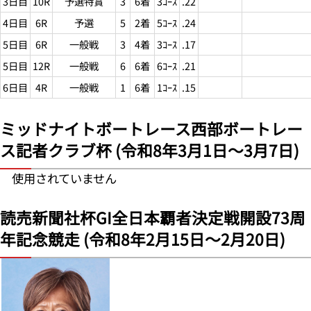
3日目
10R
予選特賞
3
6着
3ｺｰｽ
.22
4日目
6R
予選
5
2着
5ｺｰｽ
.24
5日目
6R
一般戦
3
4着
3ｺｰｽ
.17
5日目
12R
一般戦
6
6着
6ｺｰｽ
.21
6日目
4R
一般戦
1
6着
1ｺｰｽ
.15
ミッドナイトボートレース西部ボートレー
ス記者クラブ杯 (令和8年3月1日〜3月7日)
使用されていません
読売新聞社杯GI全日本覇者決定戦開設73周
年記念競走 (令和8年2月15日〜2月20日)