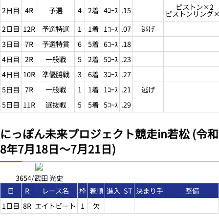
ピストン×2
2日目
4R
予選
4
2着
4ｺｰｽ
.15
ピストンリング×
2日目
12R
予選特選
1
1着
1ｺｰｽ
.07
逃げ
3日目
7R
予選特賞
6
5着
6ｺｰｽ
.18
4日目
2R
一般戦
5
2着
5ｺｰｽ
.23
4日目
10R
準優勝戦
3
6着
3ｺｰｽ
.27
5日目
7R
一般戦
1
1着
1ｺｰｽ
.21
逃げ
5日目
11R
選抜戦
5
5着
5ｺｰｽ
.29
にっぽん未来プロジェクト競走in若松 (令和
8年7月18日〜7月21日)
3654/
武田 光史
日
R
レース名
枠
着順
進入
ST
決まり手
整備
1日目
8R
エイトビート
1
欠