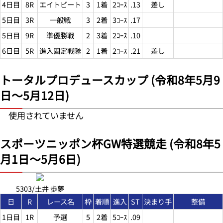
4日目
8R
エイトビート
3
1着
2ｺｰｽ
.13
差し
5日目
3R
一般戦
3
2着
3ｺｰｽ
.17
5日目
9R
準優勝戦
2
3着
2ｺｰｽ
.10
6日目
5R
進入固定戦隊
2
1着
2ｺｰｽ
.21
差し
トータルプロデュースカップ (令和8年5月9
日〜5月12日)
使用されていません
スポーツニッポン杯GW特選競走 (令和8年5
月1日〜5月6日)
5303/
土井 歩夢
日
R
レース名
枠
着順
進入
ST
決まり手
整備
1日目
1R
予選
5
2着
5ｺｰｽ
.09