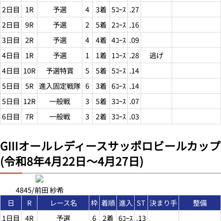
2日目
1R
予選
4
3着
5ｺｰｽ
.27
2日目
9R
予選
2
5着
2ｺｰｽ
.16
3日目
2R
予選
4
4着
4ｺｰｽ
.09
4日目
1R
予選
1
1着
1ｺｰｽ
.28
逃げ
4日目
10R
予選特賞
5
5着
5ｺｰｽ
.14
5日目
5R
進入固定戦隊
6
3着
6ｺｰｽ
.14
5日目
12R
一般戦
3
5着
3ｺｰｽ
.07
6日目
7R
一般戦
3
2着
3ｺｰｽ
.03
GIIIオールレディースサッポロビールカップ
(令和8年4月22日〜4月27日)
4845/
前田 紗希
日
R
レース名
枠
着順
進入
ST
決まり手
整備
1日目
4R
予選
6
2着
6ｺｰｽ
.13