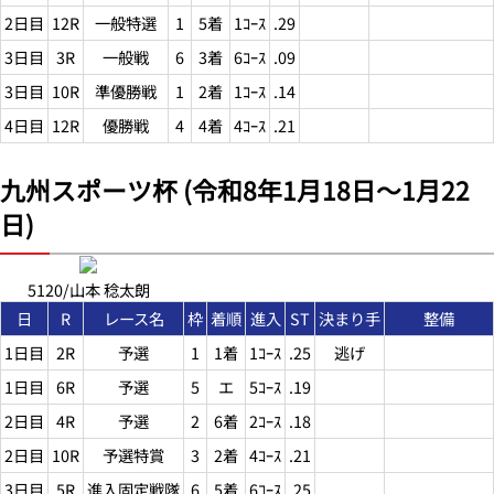
2日目
12R
一般特選
1
5着
1ｺｰｽ
.29
3日目
3R
一般戦
6
3着
6ｺｰｽ
.09
3日目
10R
準優勝戦
1
2着
1ｺｰｽ
.14
4日目
12R
優勝戦
4
4着
4ｺｰｽ
.21
九州スポーツ杯 (令和8年1月18日〜1月22
日)
5120/
山本 稔太朗
日
R
レース名
枠
着順
進入
ST
決まり手
整備
1日目
2R
予選
1
1着
1ｺｰｽ
.25
逃げ
1日目
6R
予選
5
エ
5ｺｰｽ
.19
2日目
4R
予選
2
6着
2ｺｰｽ
.18
2日目
10R
予選特賞
3
2着
4ｺｰｽ
.21
3日目
5R
進入固定戦隊
6
5着
6ｺｰｽ
.25