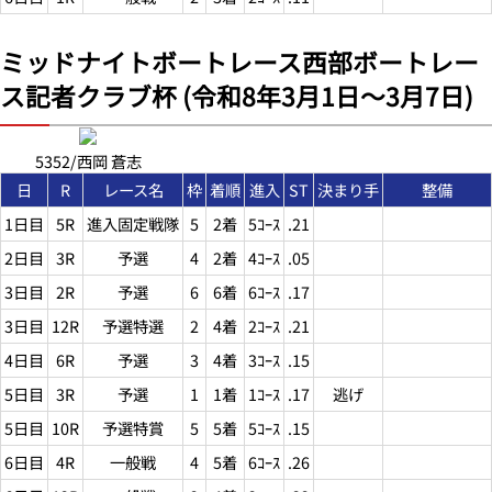
ミッドナイトボートレース西部ボートレー
ス記者クラブ杯 (令和8年3月1日〜3月7日)
5352/
西岡 蒼志
日
R
レース名
枠
着順
進入
ST
決まり手
整備
1日目
5R
進入固定戦隊
5
2着
5ｺｰｽ
.21
2日目
3R
予選
4
2着
4ｺｰｽ
.05
3日目
2R
予選
6
6着
6ｺｰｽ
.17
3日目
12R
予選特選
2
4着
2ｺｰｽ
.21
4日目
6R
予選
3
4着
3ｺｰｽ
.15
5日目
3R
予選
1
1着
1ｺｰｽ
.17
逃げ
5日目
10R
予選特賞
5
5着
5ｺｰｽ
.15
6日目
4R
一般戦
4
5着
6ｺｰｽ
.26