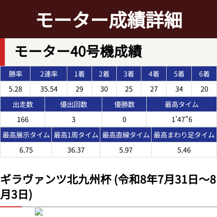
モーター成績詳細
モーター40号機成績
勝率
2連率
1着
2着
3着
4着
5着
6着
5.28
35.54
29
30
25
27
34
20
出走数
優出回数
優勝数
最高タイム
166
3
0
1'47"6
最高展示タイム
最高1周タイム
最高直線タイム
最高まわり足タイム
6.75
36.37
5.97
5.46
ギラヴァンツ北九州杯 (令和8年7月31日〜8
月3日)