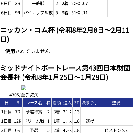
6日目
3R
一般戦
2
2着
2ｺｰｽ
.07
6日目
9R
パイナップル抜
5
3着
5ｺｰｽ
.11
ニッカン・コム杯 (令和8年2月8日〜2月11
日)
使用されていません
ミッドナイトボートレース第43回日本財団
会長杯 (令和8年1月25日〜1月28日)
4305/
金子 拓矢
日
R
レース名
枠
着順
進入
ST
決まり手
整備
1日目
7R
予選特賞
2
3着
2ｺｰｽ
.13
1日目
12R
ドリーム戦
1
1着
1ｺｰｽ
.18
逃げ
2日目
6R
予選
5
2着
4ｺｰｽ
.18
ピストン×2