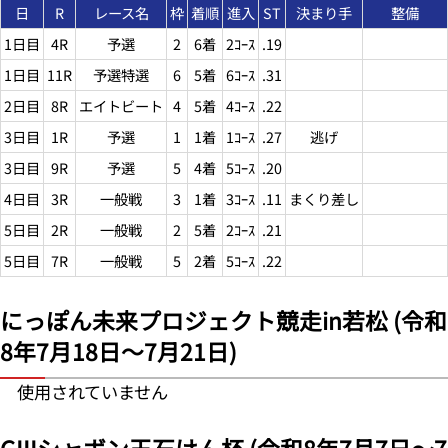
日
R
レース名
枠
着順
進入
ST
決まり手
整備
1日目
4R
予選
2
6着
2ｺｰｽ
.19
1日目
11R
予選特選
6
5着
6ｺｰｽ
.31
2日目
8R
エイトビート
4
5着
4ｺｰｽ
.22
3日目
1R
予選
1
1着
1ｺｰｽ
.27
逃げ
3日目
9R
予選
5
4着
5ｺｰｽ
.20
4日目
3R
一般戦
3
1着
3ｺｰｽ
.11
まくり差し
5日目
2R
一般戦
2
5着
2ｺｰｽ
.21
5日目
7R
一般戦
5
2着
5ｺｰｽ
.22
にっぽん未来プロジェクト競走in若松 (令和
8年7月18日〜7月21日)
使用されていません