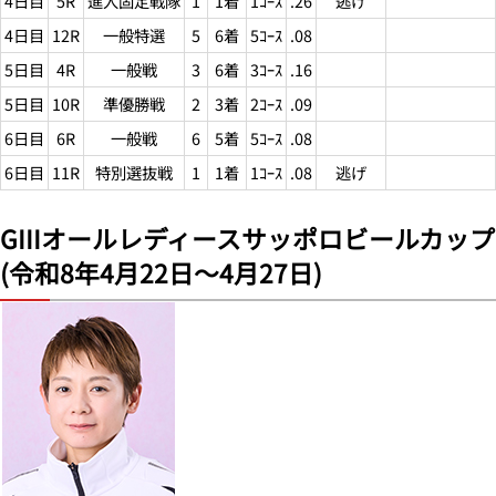
4日目
5R
進入固定戦隊
1
1着
1ｺｰｽ
.26
逃げ
4日目
12R
一般特選
5
6着
5ｺｰｽ
.08
5日目
4R
一般戦
3
6着
3ｺｰｽ
.16
5日目
10R
準優勝戦
2
3着
2ｺｰｽ
.09
6日目
6R
一般戦
6
5着
5ｺｰｽ
.08
6日目
11R
特別選抜戦
1
1着
1ｺｰｽ
.08
逃げ
GIIIオールレディースサッポロビールカップ
(令和8年4月22日〜4月27日)