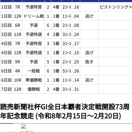
1日目
7R
予選特賞
2
4着
2ｺｰｽ
.18
ピストンリング×
1日目
12R
ドリーム戦
1
1着
1ｺｰｽ
.04
逃げ
3日目
6R
予選
6
2着
2ｺｰｽ
.08
3日目
11R
予選特選
4
2着
3ｺｰｽ
.24
4日目
7R
予選特賞
3
5着
3ｺｰｽ
.17
4日目
12R
予選特選
1
1着
1ｺｰｽ
.15
逃げ
5日目
9R
予選
5
1着
2ｺｰｽ
.25
抜き
6日目
4R
一般戦
6
3着
5ｺｰｽ
.26
6日目
10R
準優勝戦
1
1着
1ｺｰｽ
.14
逃げ
7日目
12R
優勝戦
2
4着
3ｺｰｽ
.31
読売新聞社杯GI全日本覇者決定戦開設73周
年記念競走 (令和8年2月15日〜2月20日)