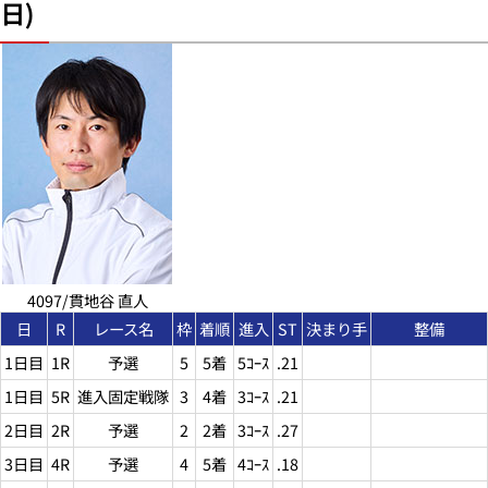
日)
4097/
貫地谷 直人
日
R
レース名
枠
着順
進入
ST
決まり手
整備
1日目
1R
予選
5
5着
5ｺｰｽ
.21
1日目
5R
進入固定戦隊
3
4着
3ｺｰｽ
.21
2日目
2R
予選
2
2着
3ｺｰｽ
.27
3日目
4R
予選
4
5着
4ｺｰｽ
.18