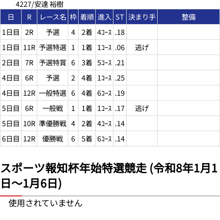
4227/
安達 裕樹
日
R
レース名
枠
着順
進入
ST
決まり手
整備
1日目
2R
予選
4
2着
4ｺｰｽ
.18
1日目
11R
予選特選
1
1着
1ｺｰｽ
.06
逃げ
2日目
7R
予選特賞
6
3着
5ｺｰｽ
.21
4日目
6R
予選
2
4着
1ｺｰｽ
.25
4日目
12R
一般特選
6
4着
6ｺｰｽ
.19
5日目
6R
一般戦
1
1着
1ｺｰｽ
.17
逃げ
5日目
10R
準優勝戦
4
2着
4ｺｰｽ
.14
6日目
12R
優勝戦
6
5着
6ｺｰｽ
.14
スポーツ報知杯年始特選競走 (令和8年1月1
日〜1月6日)
使用されていません