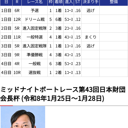
日
R
レース名
枠
着順
進入
ST
決まり手
整備
1日目
6R
予選
1
1着
1ｺｰｽ
.16
逃げ
1日目
12R
ドリーム戦
5
6着
5ｺｰｽ
.12
2日目
5R
進入固定戦隊
2
3着
2ｺｰｽ
.16
2日目
11R
一般特選
4
1着
4ｺｰｽ
.15
まくり
3日目
5R
進入固定戦隊
1
1着
1ｺｰｽ
.16
逃げ
3日目
9R
準優勝戦
4
3着
4ｺｰｽ
.15
4日目
4R
一般戦
6
3着
5ｺｰｽ
.23
4日目
10R
選抜戦
1
2着
1ｺｰｽ
.13
ミッドナイトボートレース第43回日本財団
会長杯 (令和8年1月25日〜1月28日)