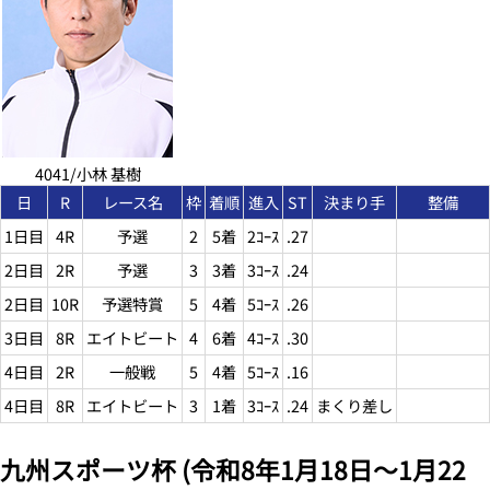
4041/
小林 基樹
日
R
レース名
枠
着順
進入
ST
決まり手
整備
1日目
4R
予選
2
5着
2ｺｰｽ
.27
2日目
2R
予選
3
3着
3ｺｰｽ
.24
2日目
10R
予選特賞
5
4着
5ｺｰｽ
.26
3日目
8R
エイトビート
4
6着
4ｺｰｽ
.30
4日目
2R
一般戦
5
4着
5ｺｰｽ
.16
4日目
8R
エイトビート
3
1着
3ｺｰｽ
.24
まくり差し
九州スポーツ杯 (令和8年1月18日〜1月22