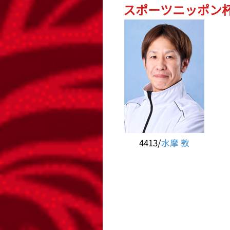
スポーツニッポン杯G
4413/
水摩 敦