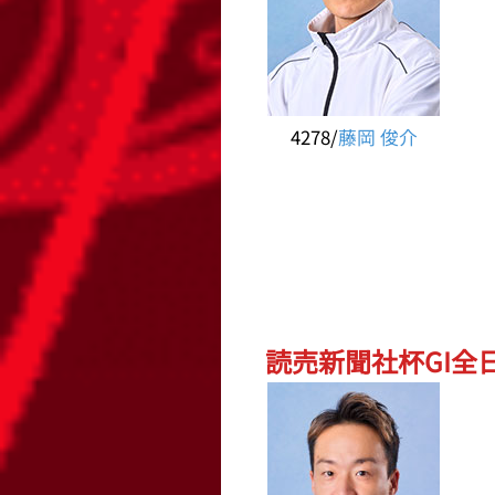
4278/
藤岡 俊介
読売新聞社杯GI全日