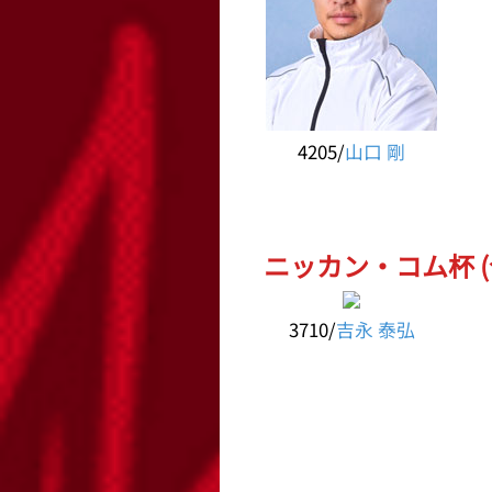
4205/
山口 剛
ニッカン・コム杯 (
3710/
吉永 泰弘