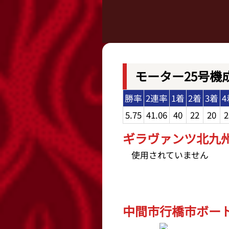
モーター25号機
勝率
2連率
1着
2着
3着
4
5.75
41.06
40
22
20
2
ギラヴァンツ北九州杯
使用されていません
中間市行橋市ボートレ