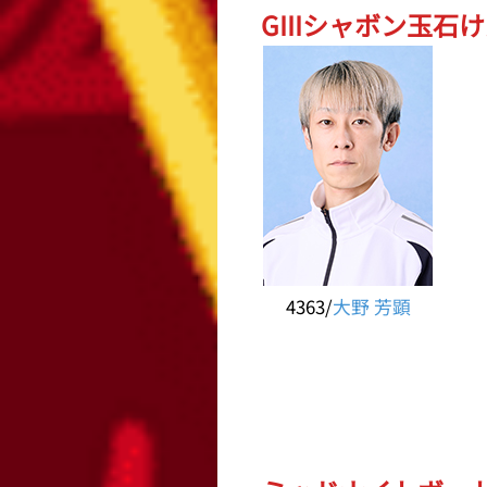
GIIIシャボン玉石け
4363/
大野 芳顕