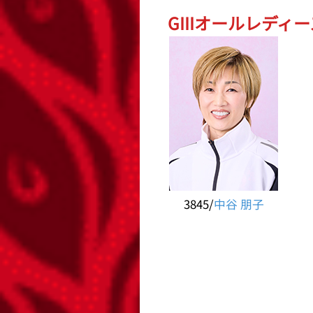
GIIIオールレディ
3845/
中谷 朋子