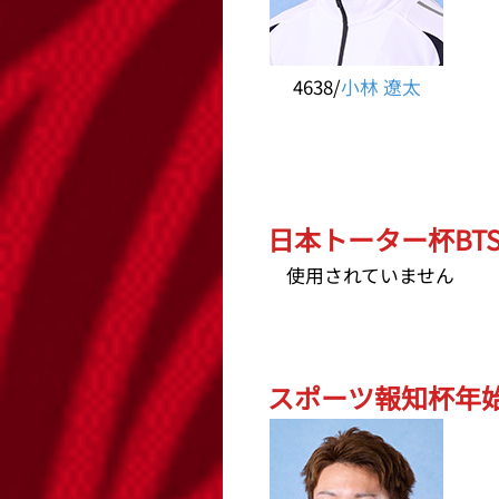
4638/
小林 遼太
日本トーター杯BTS
使用されていません
スポーツ報知杯年始特