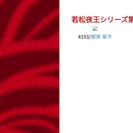
若松夜王シリーズ第
4193/
郷原 章平