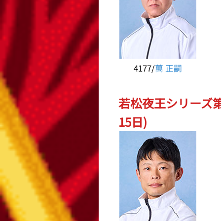
4177/
萬 正嗣
若松夜王シリーズ第
15日)