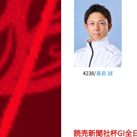
4238/
毒島 誠
読売新聞社杯GI全日