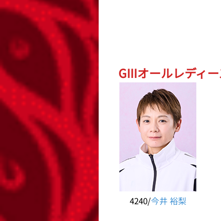
GIIIオールレディ
4240/
今井 裕梨