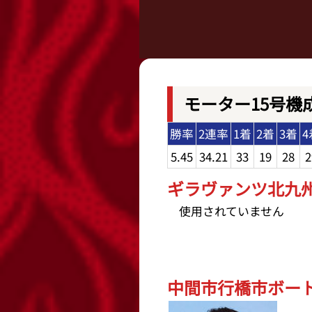
モーター15号機
勝率
2連率
1着
2着
3着
4
5.45
34.21
33
19
28
2
ギラヴァンツ北九州杯
使用されていません
中間市行橋市ボートレ