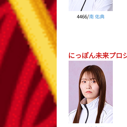
4466/
南 佑典
にっぽん未来プロジェ