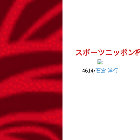
スポーツニッポン杯G
4614/
石倉 洋行