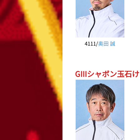
4111/
奥田 誠
GIIIシャボン玉石け