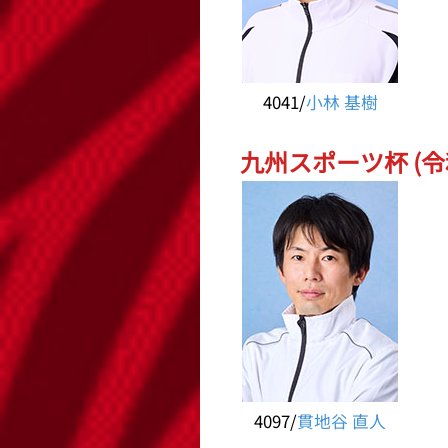
4041/
小林 基樹
九州スポーツ杯 (令和
4097/
貫地谷 直人